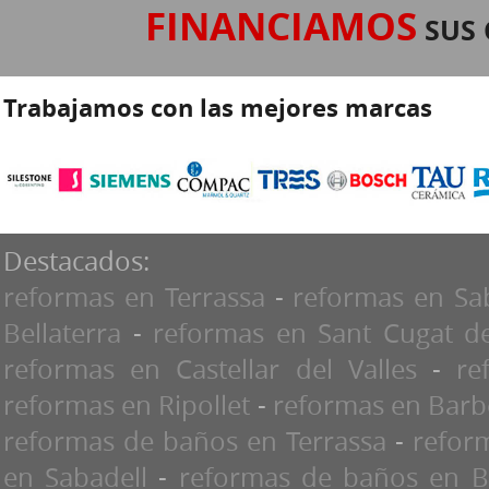
FINANCIAMOS
SUS 
Trabajamos con las mejores marcas
Destacados:
reformas en Terrassa
-
reformas en Sa
Bellaterra
-
reformas en Sant Cugat de
reformas en Castellar del Valles
-
re
reformas en Ripollet
-
reformas en Barbe
reformas de baños en Terrassa
-
refor
en Sabadell
-
reformas de baños en B