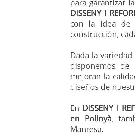
para garantizar l
DISSENY i REFOR
con la idea de 
construcción, cad
Dada la variedad 
disponemos de 
mejoran la calida
diseños de nuestr
En
DISSENY i RE
en Polinyà
, tam
Manresa
.