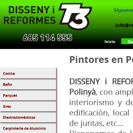
info@r
Inicio
Qu
Pintores en P
Cocina
DISSENY i REFO
Baño
Polinyà
, con ampl
Parquet
interiorismo y d
Gres
edificación, local
Electrodomésticos
de juntas, etc...
Carpintería de Aluminio