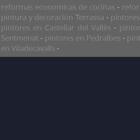
reformas economicas de cocinas
-
refo
pintura y decoración Terrassa
-
pintores
pintores en Castellar del Vallès
-
pinto
Sentmenat
-
pintores en Pedralbes
-
pin
en Viladecavalls
-